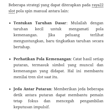
Beberapa strategi yang dapat diterapkan pada
raya22
slot
pola spin manual antara lain:
Tentukan Taruhan Dasar
: Mulailah dengan
taruhan kecil untuk mengamati pola
kemenangan. Jika peluang terlihat
menguntungkan, baru tingkatkan taruhan secara
bertahap.
Perhatikan Pola Kemenangan
: Catat hasil setiap
putaran, termasuk simbol yang muncul dan
kemenangan yang didapat. Hal ini membantu
menilai tren slot saat itu.
Jeda Antar Putaran
: Memberikan jeda beberapa
detik antara putaran dapat membantu pemain
tetap fokus dan mencegah pengambilan
keputusan impulsif.