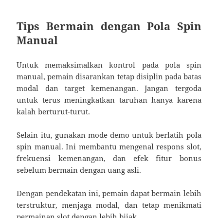
Tips Bermain dengan Pola Spin
Manual
Untuk memaksimalkan kontrol pada pola spin
manual, pemain disarankan tetap disiplin pada batas
modal dan target kemenangan. Jangan tergoda
untuk terus meningkatkan taruhan hanya karena
kalah berturut-turut.
Selain itu, gunakan mode demo untuk berlatih pola
spin manual. Ini membantu mengenal respons slot,
frekuensi kemenangan, dan efek fitur bonus
sebelum bermain dengan uang asli.
Dengan pendekatan ini, pemain dapat bermain lebih
terstruktur, menjaga modal, dan tetap menikmati
permainan slot dengan lebih bijak.