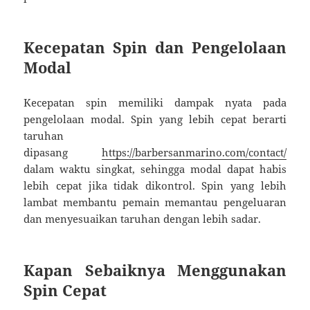
Kecepatan Spin dan Pengelolaan
Modal
Kecepatan spin memiliki dampak nyata pada
pengelolaan modal. Spin yang lebih cepat berarti
taruhan
dipasang
https://barbersanmarino.com/contact/
dalam waktu singkat, sehingga modal dapat habis
lebih cepat jika tidak dikontrol. Spin yang lebih
lambat membantu pemain memantau pengeluaran
dan menyesuaikan taruhan dengan lebih sadar.
Kapan Sebaiknya Menggunakan
Spin Cepat