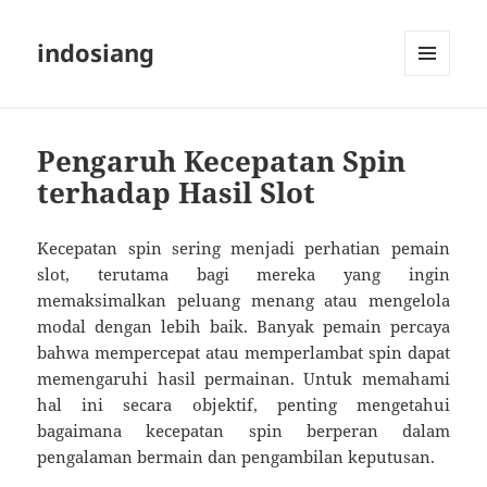
indosiang
MENU
AND
WIDGETS
Pengaruh Kecepatan Spin
terhadap Hasil Slot
Kecepatan spin sering menjadi perhatian pemain
slot, terutama bagi mereka yang ingin
memaksimalkan peluang menang atau mengelola
modal dengan lebih baik. Banyak pemain percaya
bahwa mempercepat atau memperlambat spin dapat
memengaruhi hasil permainan. Untuk memahami
hal ini secara objektif, penting mengetahui
bagaimana kecepatan spin berperan dalam
pengalaman bermain dan pengambilan keputusan.