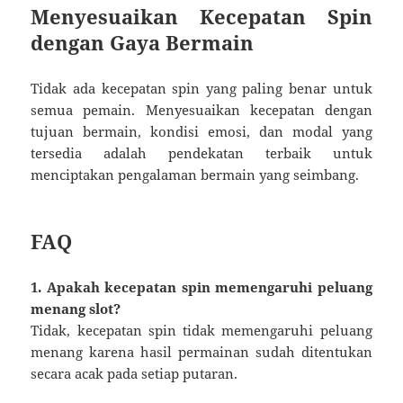
Menyesuaikan Kecepatan Spin
dengan Gaya Bermain
Tidak ada kecepatan spin yang paling benar untuk
semua pemain. Menyesuaikan kecepatan dengan
tujuan bermain, kondisi emosi, dan modal yang
tersedia adalah pendekatan terbaik untuk
menciptakan pengalaman bermain yang seimbang.
FAQ
1. Apakah kecepatan spin memengaruhi peluang
menang slot?
Tidak, kecepatan spin tidak memengaruhi peluang
menang karena hasil permainan sudah ditentukan
secara acak pada setiap putaran.