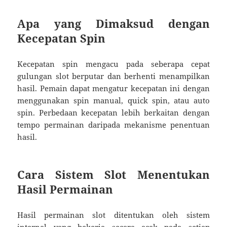
Apa yang Dimaksud dengan
Kecepatan Spin
Kecepatan spin mengacu pada seberapa cepat
gulungan slot berputar dan berhenti menampilkan
hasil. Pemain dapat mengatur kecepatan ini dengan
menggunakan spin manual, quick spin, atau auto
spin. Perbedaan kecepatan lebih berkaitan dengan
tempo permainan daripada mekanisme penentuan
hasil.
Cara Sistem Slot Menentukan
Hasil Permainan
Hasil permainan slot ditentukan oleh sistem